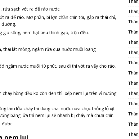
Thán
i, rửa sạch vớt ra để ráo nước
Thán
 ra để ráo. Mỡ phần, bì lợn chần chín tới, gắp ra thái chỉ,
Thán
i đường.
Thán
g giò sống, nêm hạt tiêu thính gạo, trộn đều.
Thán
ìa, thái lát mỏng, ngâm rửa qua nước muỗi loãng.
Thán
Thán
đó ngâm nước muối 10 phút, sau đi thì vớt ra vẩy cho ráo.
Thán
Thán
n cháy hồng đều ko còn đen thì xếp nem lụi trên vỉ nướng
Thán
Thán
ng làm lửa cháy thì dùng chai nước navi chọc thủng lỗ xịt
Thán
ướng bằng lửa thì nem lụi sẽ nhanh bị cháy mà chưa chín.
à được.
Thán
Thán
a nem lụi