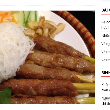
BÀI 
Vẽ áo
hợp h
Nhữn
Vẽ ng
Vẽ tr
Vẽ tr
BÌN
Khôi
giản 
Nguy
chì đ