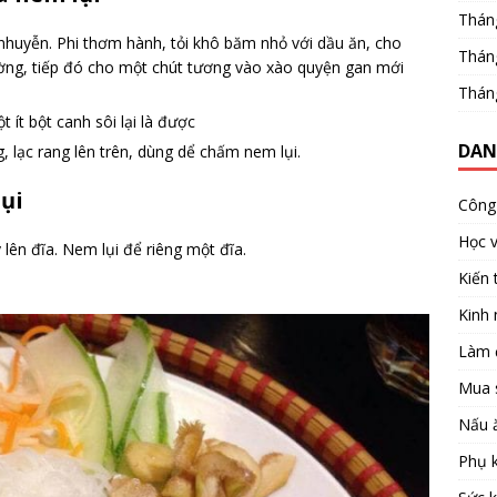
Thán
huyễn. Phi thơm hành, tỏi khô băm nhỏ với dầu ăn, cho
Thán
ường, tiếp đó cho một chút tương vào xào quyện gan mới
Thán
 ít bột canh sôi lại là được
DAN
, lạc rang lên trên, dùng dể chấm nem lụi.
lụi
Công 
Học 
 lên đĩa. Nem lụi để riêng một đĩa.
Kiến 
Kinh
Làm 
Mua 
Nấu 
Phụ k