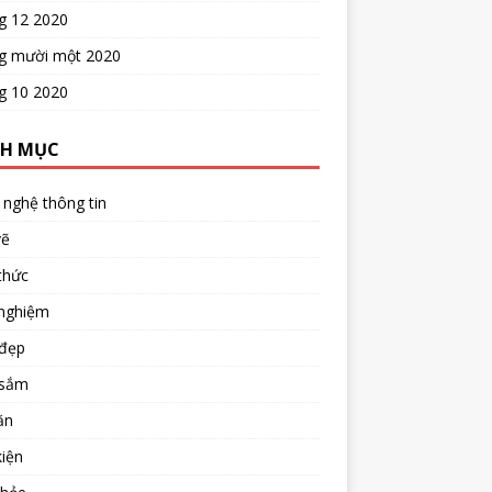
g 12 2020
g mười một 2020
g 10 2020
H MỤC
nghệ thông tin
vẽ
thức
 nghiệm
đẹp
sắm
ăn
iện