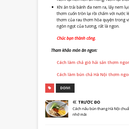
Khi ăn trải bánh đa nem ra, lấy nem lụ
thơm cuốn tròn lại rồi chấm với nước l
thơm của rau thơm hòa quyện trong vị
ngòn ngọt của tương, rất là ngon.
Chúc bạn thành công.
Tham khảo món ăn ngon:
Cách làm chả giò hải sản thơm ngon 
Cách làm bún chả Hà Nội thơm ngon
DOIVI
TRƯỚC ĐÓ
Cách nấu bún thang Hà Nội chuẩ
nhớ mãi