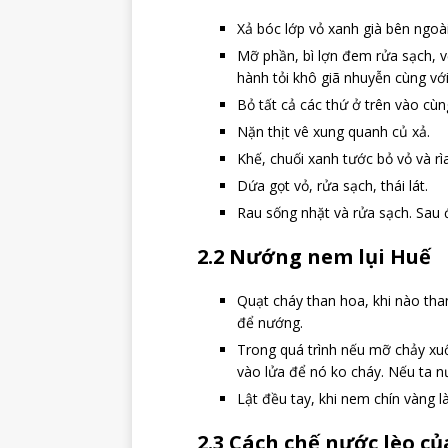
Xả bóc lớp vỏ xanh già bên ngoà
Mỡ phần, bì lợn đem rửa sạch, vớt
hành tỏi khô giã nhuyễn cùng vớ
Bỏ tất cả các thứ ở trên vào cùn
Nặn thịt vê xung quanh củ xả.
Khế, chuối xanh tước bỏ vỏ và r
Dứa gọt vỏ, rửa sạch, thái lát.
Rau sống nhặt và rửa sạch. Sau 
2.2 Nướng nem lụi Huế
Quạt cháy than hoa, khi nào tha
để nướng.
Trong quá trình nếu mỡ chảy xuố
vào lửa để nó ko cháy. Nếu ta n
Lật đều tay, khi nem chín vàng l
2.3 Cách chế nước lèo củ