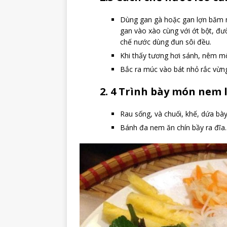
Dùng gan gà hoặc gan lợn băm n
gan vào xào cùng với ớt bột, đ
chế nước dùng đun sôi đều.
Khi thấy tương hơi sánh, nêm một
Bắc ra múc vào bát nhỏ rắc vừng
2. 4 Trình bày món nem 
Rau sống, và chuối, khế, dứa bày
Bánh đa nem ăn chín bầy ra đĩa.