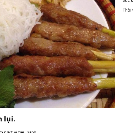
Sức 
Thời 
lụi.
 ngọt vị tiêu hành.