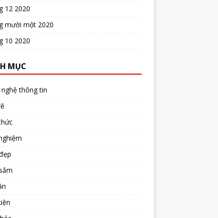
g 12 2020
g mười một 2020
g 10 2020
H MỤC
nghệ thông tin
vẽ
thức
 nghiệm
đẹp
sắm
ăn
iện