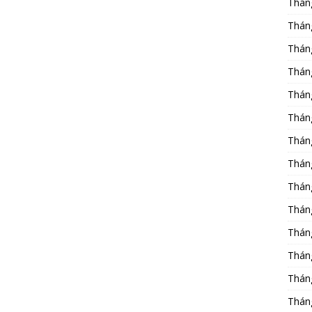
Thán
Thán
Thán
Thán
Thán
Thán
Thán
Thán
Thán
Thán
Thán
Thán
Thán
Thán