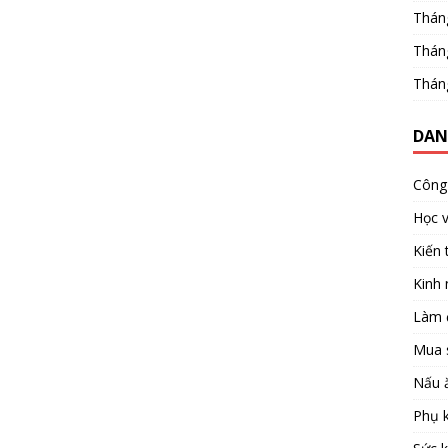
Thán
Thán
Thán
DAN
Công 
Học 
Kiến 
Kinh
Làm 
Mua 
Nấu 
Phụ k