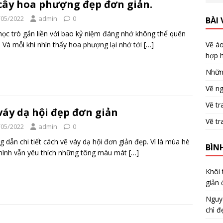
cây hoa phượng đẹp đơn giản.
/05/2022
admin
0
BÀI 
học trò gắn liền với bao kỷ niệm đáng nhớ không thể quên
 Và mỗi khi nhìn thấy hoa phượng lại nhớ tới
[…]
Vẽ áo
hợp h
Nhữn
Vẽ ng
Vẽ tr
váy dạ hội đẹp đơn giản
Vẽ tr
/05/2022
admin
0
 dẫn chi tiết cách vẽ váy dạ hội đơn giản đẹp. Vì là mùa hè
BÌN
ình vẫn yêu thích những tông màu mát
[…]
Khôi
giản 
Nguy
chì đ