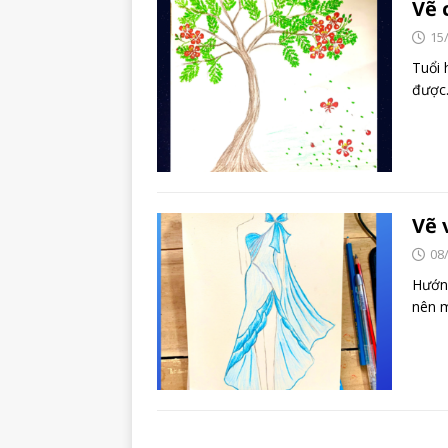
Vẽ 
15
Tuổi 
được.
Vẽ 
08
Hướng
nên m