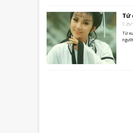
Tứ 
25/
Từ xư
người