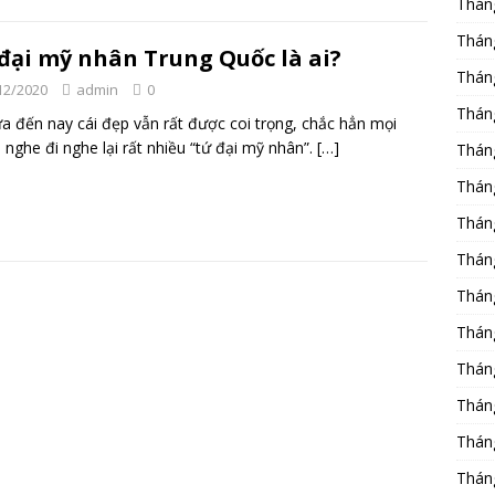
Thán
Thán
đại mỹ nhân Trung Quốc là ai?
Thán
12/2020
admin
0
Thán
a đến nay cái đẹp vẫn rất được coi trọng, chắc hẳn mọi
 nghe đi nghe lại rất nhiều “tứ đại mỹ nhân”.
[…]
Thán
Thán
Thán
Thán
Thán
Thán
Thán
Thán
Thán
Thán