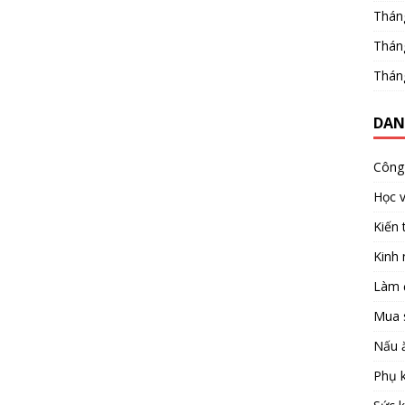
Thán
Thán
Thán
DAN
Công 
Học 
Kiến 
Kinh
Làm 
Mua 
Nấu 
Phụ k