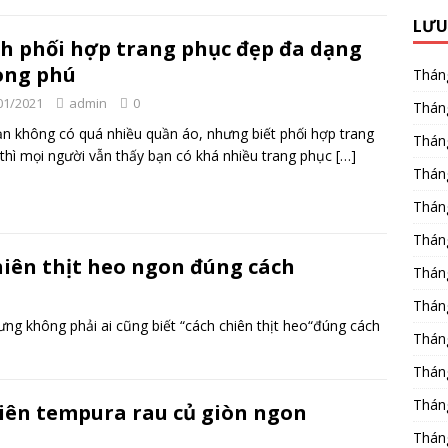
LƯU
h phối hợp trang phục đẹp đa dạng
ong phú
Thán
01/2021
admin
0
Thán
n không có quá nhiều quần áo, nhưng biết phối hợp trang
Thán
thì mọi người vẫn thấy bạn có khá nhiều trang phục
[…]
Thán
Thán
Thán
hiên thịt heo ngon đúng cách
Thán
Thán
ưng không phải ai cũng biết “cách chiên thịt heo“đúng cách
Thán
Thán
Thán
iên tempura rau củ giòn ngon
Thán