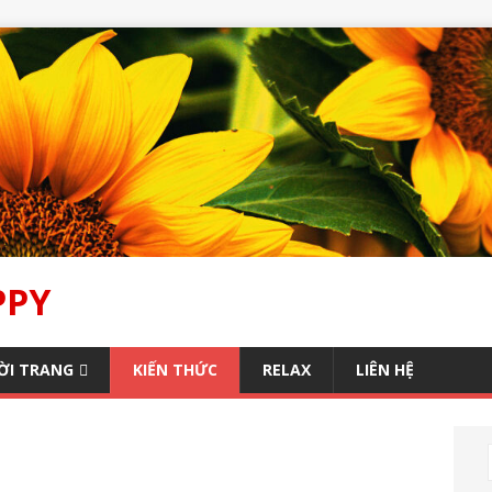
PPY
ỜI TRANG
KIẾN THỨC
RELAX
LIÊN HỆ