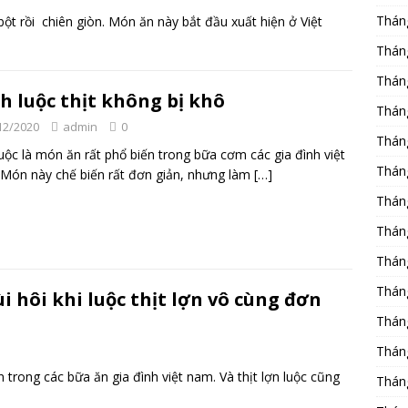
Thán
ột rồi chiên giòn. Món ăn này bắt đầu xuất hiện ở Việt
Thán
Thán
h luộc thịt không bị khô
Thán
12/2020
admin
0
Thán
luộc là món ăn rất phổ biến trong bữa cơm các gia đình việt
Thán
Món này chế biến rất đơn giản, nhưng làm
[…]
Thán
Thán
Thán
Thán
 hôi khi luộc thịt lợn vô cùng đơn
Thán
Thán
 trong các bữa ăn gia đình việt nam. Và thịt lợn luộc cũng
Thán