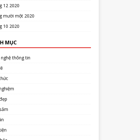
g 12 2020
g mười một 2020
g 10 2020
H MỤC
nghệ thông tin
vẽ
thức
 nghiệm
đẹp
sắm
ăn
iện