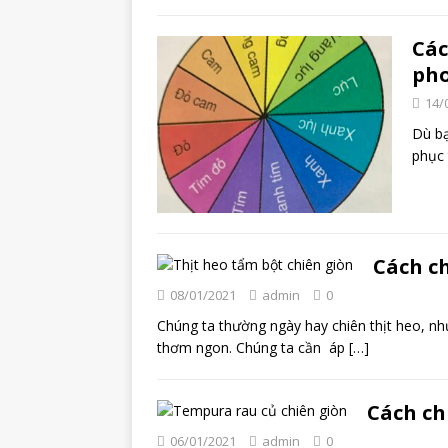
Các
ph
14/
Dù bạ
phục 
Cách c
08/01/2021
admin
0
Chúng ta thường ngày hay chiên thịt heo, nh
thơm ngon. Chúng ta cần áp
[…]
Cách ch
06/01/2021
admin
0