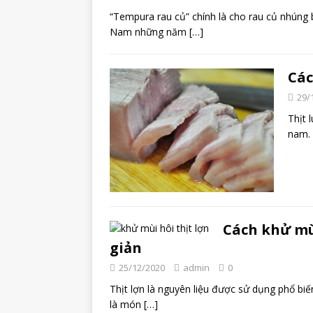
“Tempura rau củ” chính là cho rau củ nhúng b
Nam những năm
[…]
Các
29/
Thịt 
nam. 
Cách khử mùi
giản
25/12/2020
admin
0
Thịt lợn là nguyên liệu được sử dụng phổ biến
là món
[…]