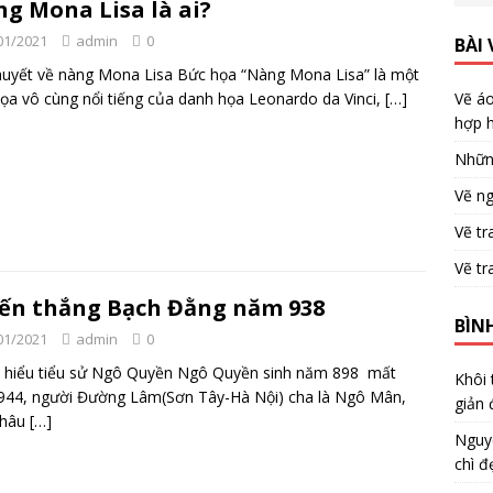
g Mona Lisa là ai?
01/2021
admin
0
BÀI 
huyết về nàng Mona Lisa Bức họa “Nàng Mona Lisa” là một
ọa vô cùng nổi tiếng của danh họa Leonardo da Vinci,
[…]
Vẽ áo
hợp h
Nhữn
Vẽ ng
Vẽ tr
Vẽ tr
ến thắng Bạch Đằng năm 938
BÌN
01/2021
admin
0
 hiểu tiểu sử Ngô Quyền Ngô Quyền sinh năm 898 mất
Khôi
944, người Đường Lâm(Sơn Tây-Hà Nội) cha là Ngô Mân,
giản 
châu
[…]
Nguy
chì đ