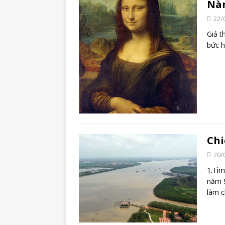
Nàn
22/
Giả t
bức h
Chi
20/
1.Tìm
năm 
làm 