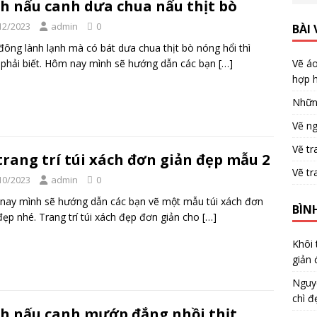
h nấu canh dưa chua nấu thịt bò
12/2023
admin
0
BÀI 
ông lành lạnh mà có bát dưa chua thịt bò nóng hổi thì
phải biết. Hôm nay mình sẽ hướng dẫn các bạn
[…]
Vẽ áo
hợp h
Nhữn
Vẽ ng
Vẽ tr
trang trí túi xách đơn giản đẹp mẫu 2
Vẽ tr
10/2023
admin
0
ay mình sẽ hướng dẫn các bạn vẽ một mẫu túi xách đơn
BÌN
đẹp nhé. Trang trí túi xách đẹp đơn giản cho
[…]
Khôi
giản 
Nguy
chì đ
h nấu canh mướp đắng nhồi thịt