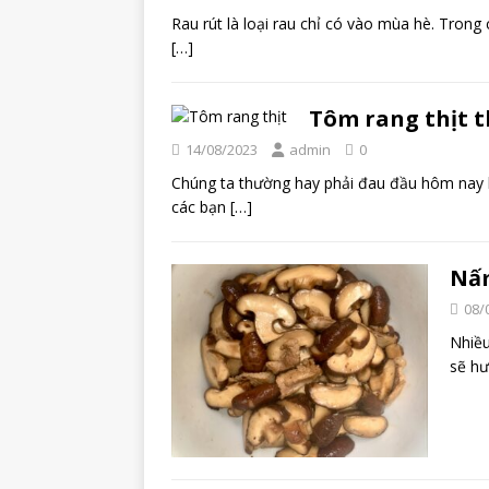
Rau rút là loại rau chỉ có vào mùa hè. Tron
[…]
Tôm rang thịt 
14/08/2023
admin
0
Chúng ta thường hay phải đau đầu hôm nay kh
các bạn
[…]
Nấm
08/
Nhiều
sẽ h