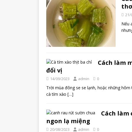
th
21/
Nếu a
nhưng
Cách làm m
đổi vị
14/09/2023
admin
0
Trời mùa đông se se lạnh, hoặc những hôm t
cà tím xào
[…]
Cách làm 
ngon lạ miệng
20/08/2023
admin
0