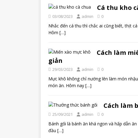
Cá thu kho 
03/08/2023
admin
0
Nhắc đến cá thu thì chắc ai cũng biết, thịt c
Hôm
[…]
Cách làm mi
giản
29/03/2023
admin
0
Mực khô không chỉ nướng lên làm món nhậu 
món ăn. Hôm nay
[…]
Cách làm b
25/09/2021
admin
0
Bánh gối là bánh ăn khá ngon và hấp dẫn ăn 
đầu
[…]