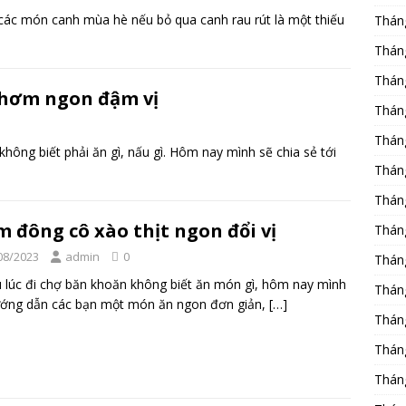
g các món canh mùa hè nếu bỏ qua canh rau rút là một thiếu
Thán
Thán
Thán
thơm ngon đậm vị
Thán
Thán
ông biết phải ăn gì, nấu gì. Hôm nay mình sẽ chia sẻ tới
Thán
Thán
 đông cô xào thịt ngon đổi vị
Thán
08/2023
admin
0
Thán
 lúc đi chợ băn khoăn không biết ăn món gì, hôm nay mình
Thán
ướng dẫn các bạn một món ăn ngon đơn giản,
[…]
Thán
Thán
Thán