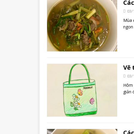
Các
03/
Mùa đ
ngon 
Vẽ 
03/
Hôm n
giản 
Các