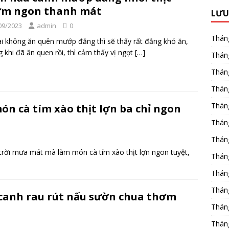
ơm ngon thanh mát
LƯU
09/2023
admin
0
Thán
i không ăn quên mướp đắng thì sẽ thấy rất đắng khó ăn,
 khi đã ăn quen rồi, thì cảm thấy vị ngọt
[…]
Thán
Thán
Thán
Thán
ón cà tím xào thịt lợn ba chỉ ngon
Thán
Thán
rời mưa mát mà làm món cà tím xào thịt lợn ngon tuyệt,
Thán
Thán
Thán
canh rau rút nấu sườn chua thơm
Thán
Thán