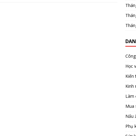
Thán
Thán
Thán
DAN
Công 
Học 
Kiến 
Kinh
Làm 
Mua 
Nấu 
Phụ k