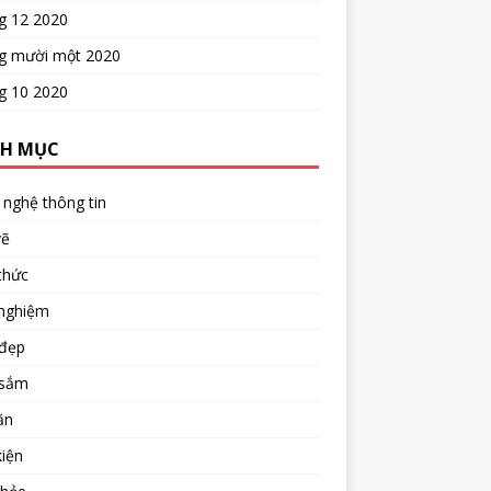
g 12 2020
g mười một 2020
g 10 2020
H MỤC
nghệ thông tin
vẽ
thức
 nghiệm
đẹp
sắm
ăn
iện