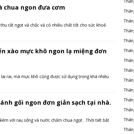
Thán
cà chua ngon đưa cơm
Thán
Thán
á thu rất ngọt và chắc và có nhiều chất tốt cho sức khoẻ.
Thán
Thán
ến xào mực khô ngon lạ miệng đơn
Thán
Thán
Thán
lai rai, mà mực khô cũng được sử dụng trong khá nhiều
Thán
Thán
Thán
ánh gối ngon đơn giản sạch tại nhà.
Thán
Thán
kèm với rau sống và nước chấm chua ngọt . Thời tiết bắt
Thán