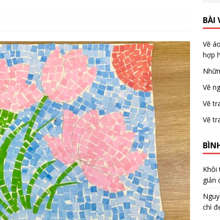
BÀI 
Vẽ áo
hợp h
Nhữn
Vẽ ng
Vẽ tr
Vẽ tr
BÌN
Khôi
giản 
Nguy
chì đ