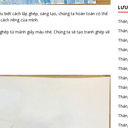
LƯU
ếu biết cách lắp ghép, sáng tạo, chúng ta hoàn toàn có thể
cách riêng của mình.
Thán
Thán
ghép từ mảnh giấy màu nhé. Chúng ta sẽ tạo tranh ghép về
Thán
Thán
Thán
Thán
Thán
Thán
Thán
Thán
Thán
Thán