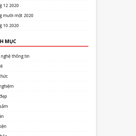
g 12 2020
g mười một 2020
g 10 2020
H MỤC
nghệ thông tin
vẽ
thức
 nghiệm
đẹp
sắm
ăn
iện