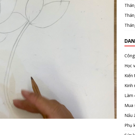
Thán
Thán
Thán
DAN
Công 
Học 
Kiến 
Kinh
Làm 
Mua 
Nấu 
Phụ k