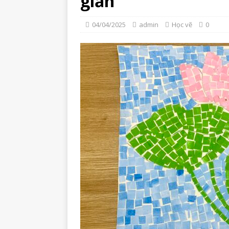
giản
04/04/2025
admin
Học vẽ
0