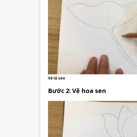
Vẽ lá sen
Bước 2: Vẽ hoa sen