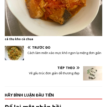
cá thu kho cà chua
TRƯỚC ĐÓ
Cách làm miến xào mực khô ngon lạ miệng đơn giản
TIẾP THEO
Vẽ gấu trúc đơn giản dễ thương đẹp
HÃY BÌNH LUẬN ĐẦU TIÊN
Để lại một phản hồi