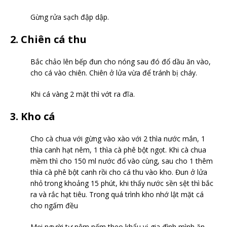
Gừng rửa sạch đập dập.
2. Chiên cá thu
Bắc chảo lên bếp đun cho nóng sau đó đổ dầu ăn vào,
cho cá vào chiên. Chiên ở lửa vừa để tránh bị cháy.
Khi cá vàng 2 mặt thì vớt ra đĩa.
3. Kho cá
Cho cà chua với gừng vào xào với 2 thìa nước mắn, 1
thìa canh hạt nêm, 1 thìa cà phê bột ngọt. Khi cà chua
mềm thì cho 150 ml nước đổ vào cùng, sau cho 1 thêm
thìa cà phê bột canh rồi cho cá thu vào kho. Đun ở lửa
nhỏ trong khoảng 15 phút, khi thấy nước sền sệt thì bắc
ra và rắc hạt tiêu. Trong quá trình kho nhớ lật mặt cá
cho ngấm đều
Mọi người tự nêm nếm theo khẩu vị gia đình mình ăn