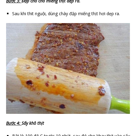
Bước 3:
Đập cho cho miếng thịt dẹp ra.
Sau khi thit nguội, dùng chày đập miếng thịt hơi dẹp ra.
Bước 4:
Sấy khô thịt
Bật lò 100 độ C trước 10 phút, sau đó cho khay thịt vào sấy