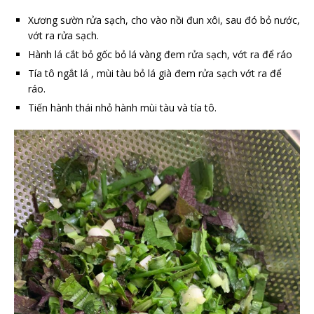
Xương sườn rửa sạch, cho vào nồi đun xôi, sau đó bỏ nước,
vớt ra rửa sạch.
Hành lá cắt bỏ gốc bỏ lá vàng đem rửa sạch, vớt ra để ráo
Tía tô ngắt lá , mùi tàu bỏ lá già đem rửa sạch vớt ra để
ráo.
Tiến hành thái nhỏ hành mùi tàu và tía tô.