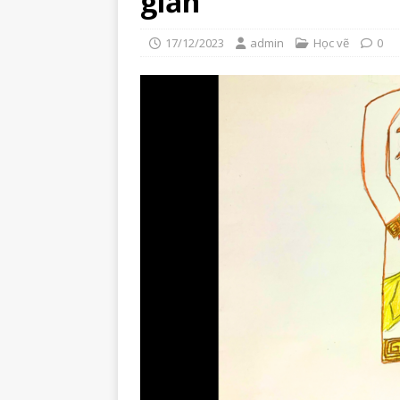
giản
17/12/2023
admin
Học vẽ
0