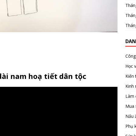
Thán
Thán
Thán
DAN
Công 
Học 
ài nam hoạ tiết dân tộc
Kiến 
Kinh
Làm 
Mua 
Nấu 
Phụ k