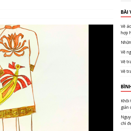
BÀI 
Vẽ áo
hợp h
Nhữn
Vẽ ng
Vẽ tr
Vẽ tr
BÌN
Khôi
giản 
Nguy
chì đ