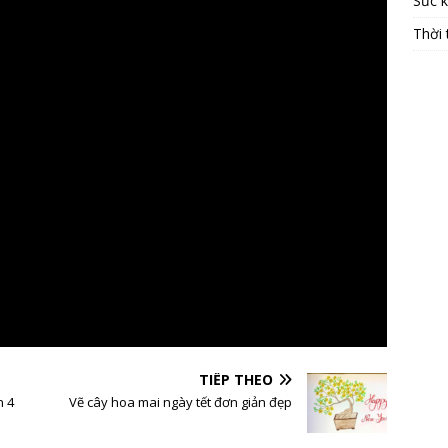
Sức 
Thời 
TIẾP THEO
n 4
Vẽ cây hoa mai ngày tết đơn giản đẹp