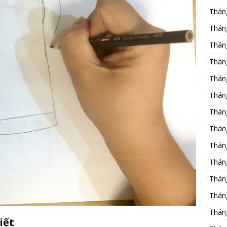
Thán
Thán
Thán
Thán
Thán
Thán
Thán
Thán
Thán
Thán
Thán
Thán
Thán
iết