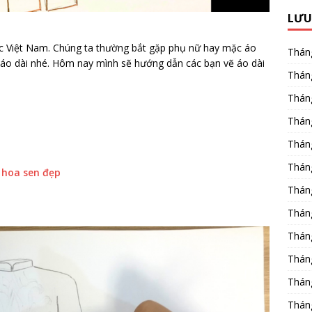
LƯU
tộc Việt Nam. Chúng ta thường bắt gặp phụ nữ hay mặc áo
Thán
 áo dài nhé. Hôm nay mình sẽ hướng dẫn các bạn vẽ áo dài
Thán
Thán
Thán
Thán
Thán
 hoa sen đẹp
Thán
Thán
Thán
Thán
Thán
Thán