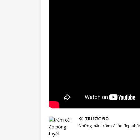
TRƯỚC ĐÓ
Những mẫu trâm cài áo đẹp phầ