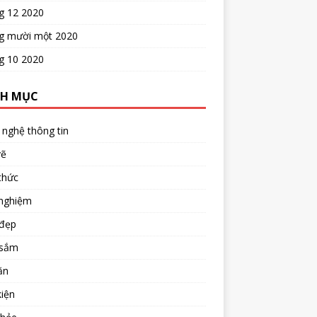
g 12 2020
g mười một 2020
g 10 2020
H MỤC
nghệ thông tin
vẽ
thức
 nghiệm
đẹp
sắm
ăn
iện