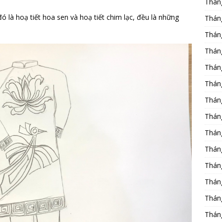
Thán
đó là hoạ tiết hoa sen và hoạ tiết chim lạc, đều là những
Thán
Thán
Thán
Thán
Thán
Thán
Thán
Thán
Thán
Thán
Thán
Thán
Thán