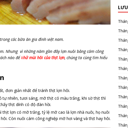
LƯU
Thán
Thán
trong các bữa ăn gia đình việt nam.
Thán
Thán
àm. Nhưng vì những năm gần đây lợn nuôi bằng cám công
 cách nào để
k
hử mùi hôi của thịt lợn
, chúng ta cùng tìm hiểu
Thán
Thán
on
Thán
Thán
ất, đơn giản nhất để tránh thịt lợn hôi.
Thán
 tự nhiên, tươi sáng, mỡ thịt có màu trắng, khi sờ thịt thì
hấy thịt dính có độ đàn hồi.
Thán
 thịt lợn có mỡ trắng, tỷ lệ mỡ cao là lợn nhà nuôi, họ nuôi
Thán
 hôi. Còn nuôi cám công nghiệp mỡ hơi vàng và thịt hay hôi.
Thán