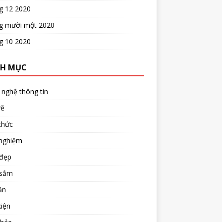
g 12 2020
g mười một 2020
g 10 2020
H MỤC
nghệ thông tin
vẽ
thức
 nghiệm
đẹp
sắm
ăn
iện