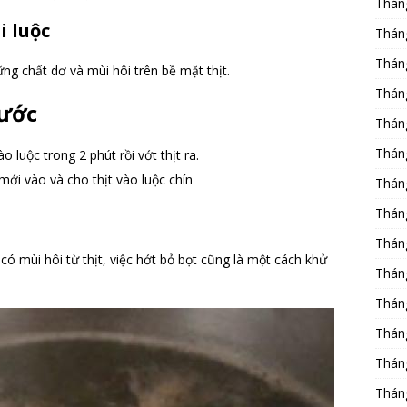
Thán
i luộc
Thán
Thán
hững chất dơ và mùi hôi trên bề mặt thịt.
Thán
nước
Thán
Thán
o luộc trong 2 phút rồi vớt thịt ra.
mới vào và cho thịt vào luộc chín
Thán
Thán
Thán
có mùi hôi từ thịt, việc hớt bỏ bọt cũng là một cách khử
Thán
Thán
Thán
Thán
Thán