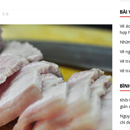
BÀI 
0
Vẽ áo
hợp h
Nhữn
Vẽ ng
Vẽ tr
Vẽ tr
BÌN
Khôi
giản 
Nguy
chì đ