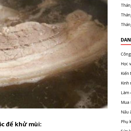
Thán
Thán
Thán
DAN
Công 
Học 
Kiến 
Kinh
Làm 
Mua 
Nấu 
Phụ k
ộc để khử mùi: