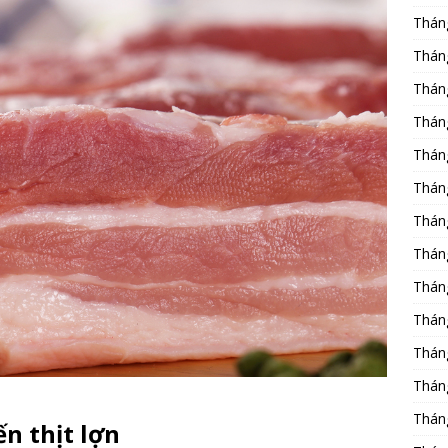
Thán
Thán
Thán
Thán
Thán
Thán
Thán
Thán
Thán
Thán
Thán
Thán
Thán
ến thịt lợn