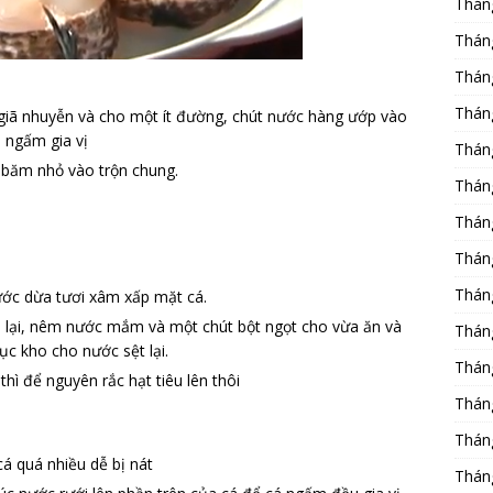
Thán
Thán
Thán
Thán
giã nhuyễn và cho một ít đường, chút nước hàng ướp vào
á ngấm gia vị
Thán
i băm nhỏ vào trộn chung.
Thán
Thán
Thán
Thán
ước dừa tươi xâm xấp mặt cá.
 lại, nêm nước mắm và một chút bột ngọt cho vừa ăn và
Thán
ục kho cho nước sệt lại.
Thán
 thì để nguyên rắc hạt tiêu lên thôi
Thán
Thán
cá quá nhiều dễ bị nát
Thán