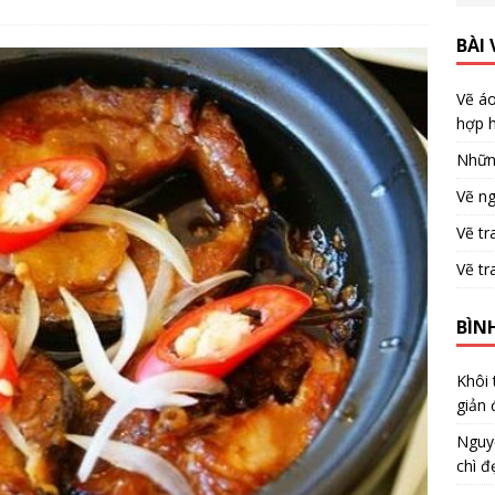
BÀI 
Vẽ áo
hợp h
Nhữn
Vẽ ng
Vẽ tr
Vẽ tr
BÌN
Khôi
giản 
Nguy
chì đ