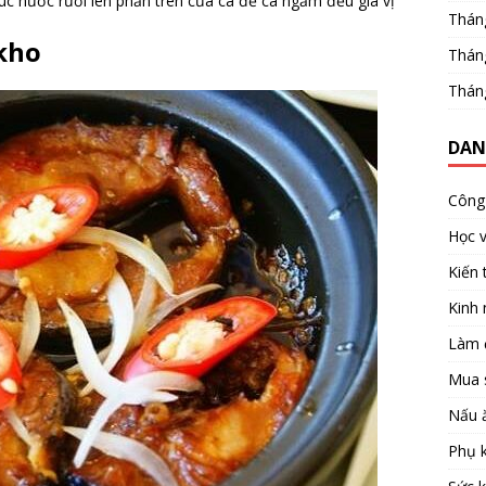
 nước rưới lên phần trên của cá để cá ngấm đều gia vị
Thán
kho
Thán
Thán
DAN
Công 
Học 
Kiến 
Kinh
Làm 
Mua 
Nấu 
Phụ k