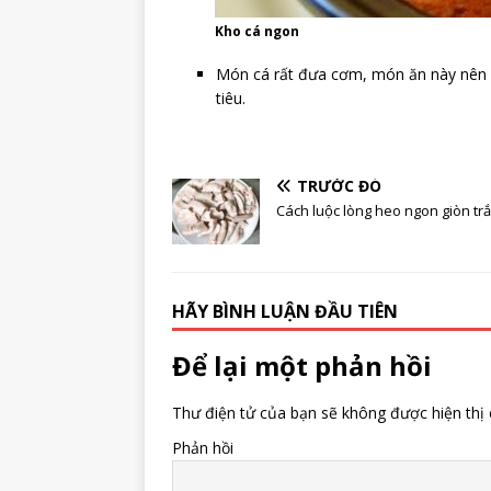
Kho cá ngon
Món cá rất đưa cơm, món ăn này nên ă
tiêu.
TRƯỚC ĐÓ
Cách luộc lòng heo ngon giòn tr
HÃY BÌNH LUẬN ĐẦU TIÊN
Để lại một phản hồi
Thư điện tử của bạn sẽ không được hiện thị 
Phản hồi