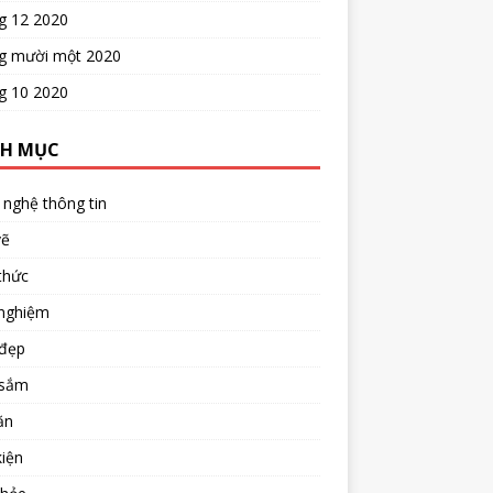
g 12 2020
g mười một 2020
g 10 2020
H MỤC
nghệ thông tin
vẽ
thức
 nghiệm
đẹp
sắm
ăn
iện