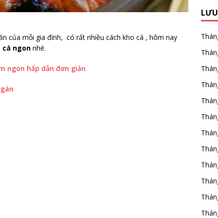
LƯU
Thán
n của mỗi gia đình, có rất nhiều cách kho cá , hôm nay
 cá ngon
nhé.
Thán
m ngon hấp dẫn đơn giản
Thán
Thán
ngán
Thán
Thán
Thán
Thán
Thán
Thán
Thán
Thán