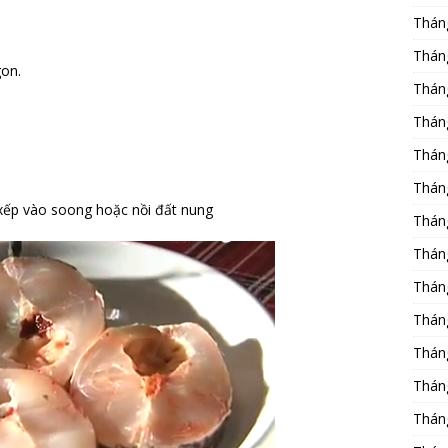
Thán
Thán
gon.
Thán
Thán
Thán
Thán
 xếp vào soong hoặc nồi đất nung
Thán
Thán
Thán
Thán
Thán
Thán
Thán