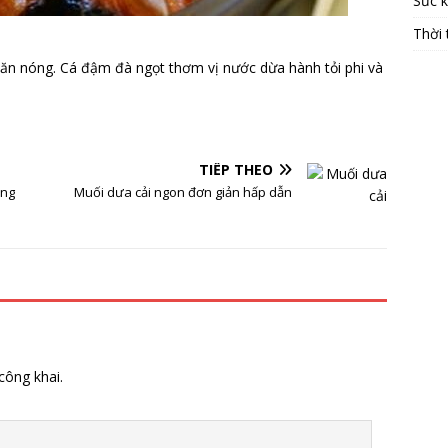
Sức 
Thời 
n nóng. Cá đậm đà ngọt thơm vị nước dừa hành tỏi phi và
TIẾP THEO
ắng
Muối dưa cải ngon đơn giản hấp dẫn
công khai.