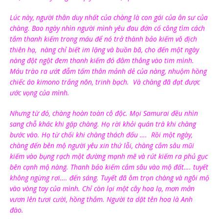
Lúc này, người thân duy nhất của chàng là con gái của ân sư của
chàng. Bao ngày nhìn người mình yêu đau đớn cố công tìm cách
tắm thanh kiếm trong máu để nó trở thành bảo kiếm vô địch
thiên hạ, nàng chỉ biết im lặng và buồn bã, cho đến một ngày
nàng đột ngột đem thanh kiếm đó đâm thẳng vào tim mình.
Máu trào ra ướt đẫm tấm thân mảnh dẻ của nàng, nhuộm hồng
chiếc áo kimono trắng nõn, trinh bạch. Và chàng đã đạt được
ước vọng của mình.
Nhưng từ đó, chàng hoàn toàn cô độc. Mọi Samurai đều nhìn
sang chỗ khác khi gặp chàng. Họ rời khỏi quán trà khi chàng
bước vào. Họ từ chối khi chàng thách đấu …. Rồi một ngày,
chàng đến bên mộ người yêu xin thứ lỗi, chàng cắm sâu mũi
kiếm vào bụng rạch một đường mạnh mẽ và rút kiếm ra phủ gục
bên cạnh mộ nàng. Thanh bảo kiếm cắm sâu vào mộ đất…. tuyết
không ngừng rơi…. đến sáng. Tuyết đã ôm trọn chàng và ngôi mộ
vào vòng tay của mình. Chỉ còn lại một cây hoa lạ, mơn mởn
vươn lên tươi cười, hồng thắm. Người ta dặt tên hoa là Anh
đào.