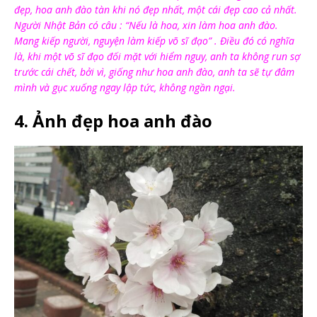
đẹp, hoa anh đào tàn khi nó đẹp nhất, một cái đẹp cao cả nhất.
Người Nhật Bản có câu : “Nếu là hoa, xin làm hoa anh đào.
Mang kiếp người, nguyện làm kiếp võ sĩ đạo” . Điều đó có nghĩa
là, khi một võ sĩ đạo đối mặt với hiểm nguy, anh ta không run sợ
trước cái chết, bởi vì, giống như hoa anh đào, anh ta sẽ tự đâm
mình và gục xuống ngay lập tức, không ngần ngại.
4. Ảnh đẹp hoa anh đào