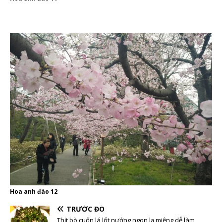
Hoa anh đào 12
TRƯỚC ĐÓ
Thịt bò cuốn lá lốt nướng ngon lạ miệng dễ làm