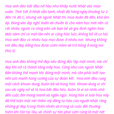
Hoa anh đào bắt đầu nở hầu như khắp nước Nhật vào mùa
xuân. Thời tiết ở Nhật vẫn lạnh, nhiệt độ hàng ngày khoảng từ 2
đến 16 độ C, nhưng với ngưới Nhật thì mùa Xuân đã đến, khá ấm
áp. Đúng vào dịp nghỉ Xuân và chuẩn bị cho năm học mới nên có
rất nhiều người ra công viên với bạn bè và gia đinh ngắm hoa.
Một năm chỉ có một lần nên ai cũng hóa hức, không bỏ lỡ cơ hội.
Hoa anh đào có nhiều loại mọc được ở nhiều nơi. Nhưng không
nơi đâu đẹp bằng hoa đươc ươm mầm và trổ bông ở vùng núi
Phú Sĩ.
Hoa anh đào không thể đẹp nếu đứng độc lập một mình, mà chỉ
đẹp khi nở rộ thành tảng mây hoa. Cũng như con người Nhật
Bản không thể mạnh khi đứng một mình, mà cần phải biết tạo
nên sức mạnh hùng cường của sự đoàn kết. Hoa anh đào rụng
một cách khoan dung, buồn bã và hùng hồn. Khoan dung vì chỉ
sau vài ngày nở sẽ là hoa bắt đầu héo; buồn là vì nó nhắc nhở
đến cuộc đời mong manh và ngắn ngủi. Hùng hồn vì loài hoa này
đã thể hiện một nét thẩm mỹ đáng tự hào của người Nhật rằng
những gì đẹp trong thiên nhiên và trong cả cuộc đời thường
hiếm khi tồn tại lâu, và chính sự tàn phai sớm cũng là một nét