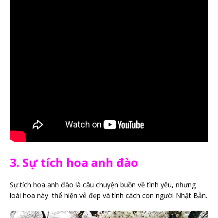
3. Sự tích hoa anh đào
Sự tích hoa anh đào là câu chuyện buồn về tình yêu, nhưng
loài hoa này thể hiện vẻ đẹp và tính cách con người Nhật Bản.