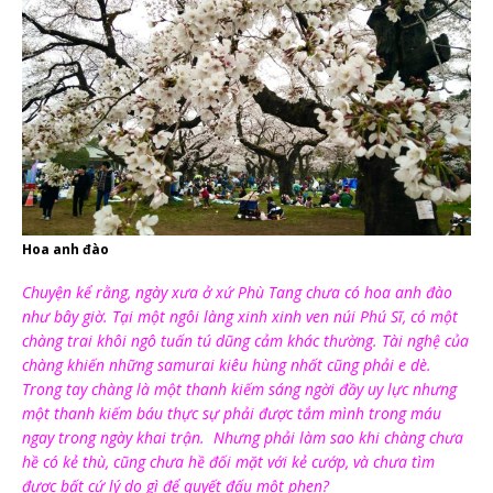
Hoa anh đào
Chuyện kể rằng, ngày xưa ở xứ Phù Tang chưa có hoa anh đào
như bây giờ. Tại một ngôi làng xinh xinh ven núi Phú Sĩ, có một
chàng trai khôi ngô tuấn tú dũng cảm khác thường. Tài nghệ của
chàng khiến những samurai kiêu hùng nhất cũng phải e dè.
Trong tay chàng là một thanh kiếm sáng ngời đầy uy lực nhưng
một thanh kiếm báu thực sự phải được tắm mình trong máu
ngay trong ngày khai trận. Nhưng phải làm sao khi chàng chưa
hề có kẻ thù, cũng chưa hề đối mặt với kẻ cướp, và chưa tìm
được bất cứ lý do gì để quyết đấu một phen?