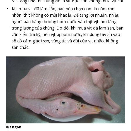
ra 1 ống nhỏ thì chứng đó là vịt đực còn không thì là vịt cái.
Khi mua vịt đã làm sẵn, bạn nên chọn con da còn trơn
nhờn, thịt không có mùi khác lạ. Để tăng lợi nhuận, nhiều
người bán hàng thường bơm nước vào thịt vịt làm tăng
trọng lượng của chúng. Do đó, khi mua vịt đã làm sẵn, bạn
cần kiểm tra kỹ, nếu vịt bị bơm nước, khi dùng tay ấn vào
sẽ có cảm giác trơn, vùng ức và đùi của vịt nhão, không
săn chắc.
Vịt ngon