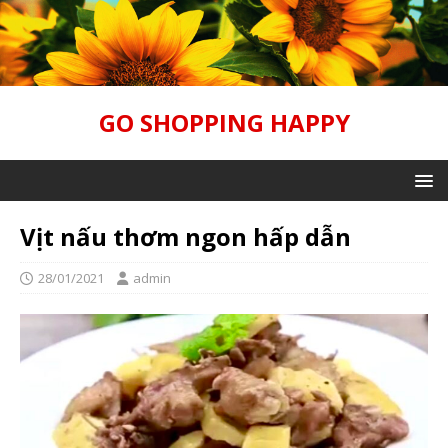
GO SHOPPING HAPPY
Vịt nấu thơm ngon hấp dẫn
28/01/2021
admin