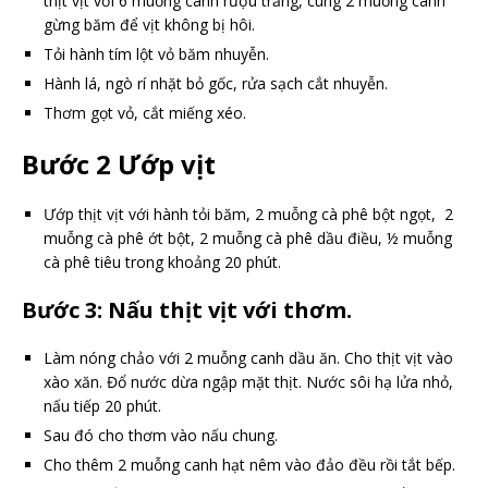
thịt vịt với 6 muỗng canh rượu trắng, cùng 2 muỗng canh
gừng băm để vịt không bị hôi.
Tỏi hành tím lột vỏ băm nhuyễn.
Hành lá, ngò rí nhặt bỏ gốc, rửa sạch cắt nhuyễn.
Thơm gọt vỏ, cắt miếng xéo.
Bước 2 Ướp vịt
Ướp thịt vịt với hành tỏi băm, 2 muỗng cà phê bột ngọt, 2
muỗng cà phê ớt bột, 2 muỗng cà phê dầu điều, ½ muỗng
cà phê tiêu trong khoảng 20 phút.
Bước 3: Nấu thịt vịt với thơm.
Làm nóng chảo với 2 muỗng canh dầu ăn. Cho thịt vịt vào
xào xăn. Đổ nước dừa ngập mặt thịt. Nước sôi hạ lửa nhỏ,
nấu tiếp 20 phút.
Sau đó cho thơm vào nấu chung.
Cho thêm 2 muỗng canh hạt nêm vào đảo đều rồi tắt bếp.