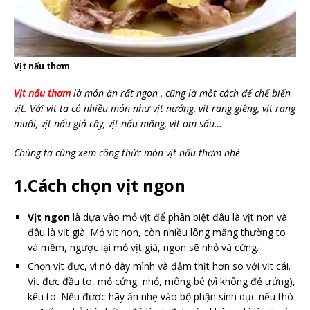
Vịt nấu thơm
Vịt nấu thơm
là món ăn rất ngon , cũng là một cách để chế biến
vịt. Với vịt ta có nhiều món như vịt nướng, vịt rang giềng, vịt rang
muối, vịt nấu giả cầy, vịt nấu măng, vịt om sấu…
Chúng ta cùng xem công thức món vịt nấu thơm nhé
1.Cách chọn vịt ngon
Vịt ngon
là dựa vào mỏ vịt để phân biệt đâu là vịt non và
đâu là vịt già. Mỏ vịt non, còn nhiều lông măng thường to
và mềm, ngược lại mỏ vịt già, ngon sẽ nhỏ và cứng.
Chọn vịt đực, vì nó dày mình và đậm thịt hơn so với vịt cái.
Vịt đực đầu to, mỏ cứng, nhỏ, mông bé (vì không đẻ trứng),
kêu to. Nếu được hãy ấn nhẹ vào bộ phận sinh dục nếu thò